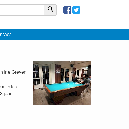
ntact
en Ine Greven
or iedere
 jaar.