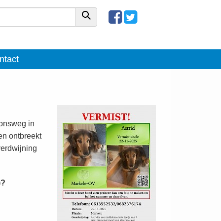
ntact
ionsweg in
n ontbreekt
verdwijning
)?