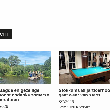
ICHT
aagde en gezellige
Stokkums Biljarttoernoo
stocht ondanks zomerse
gaat weer van start!
eraturen
8/7/2026
/2026
Bron:
KOMIOK Stokkum