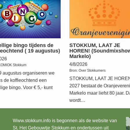
llige bingo tijdens de
STOKKUM, LAAT JE
ieochtend ( 19 augustus)
HOREN! (Soundmixsho
Markelo)
2026
4/8/2026
KOMIOK Stokkum
Bron:
Over Stokkumers
9 augustus organiseren we
STOKKUM, LAAT JE HOREN!
ns de koffieochtend een
2027 bestaat de Oranjeveren
lige bingo. Voor € 5,- kunt
Markelo maar liefst 80 jaar. D
wordt…
Www.stokkum.info
is begonnen als de website van
St. Het Gebouwtje Stokkum en ondertussen uit