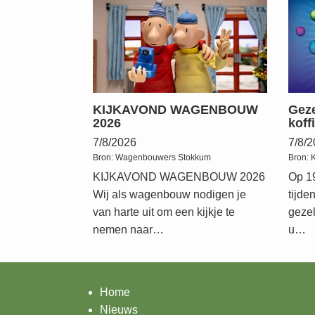
KIJKAVOND WAGENBOUW
Geze
2026
koff
7/8/2026
7/8/
Bron:
Wagenbouwers Stokkum
Bron:
KIJKAVOND WAGENBOUW 2026
Op 1
Wij als wagenbouw nodigen je
tijde
van harte uit om een kijkje te
gezel
nemen naar…
u…
Home
Nieuws