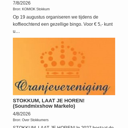
7/8/2026
Bron:
KOMIOK Stokkum
Op 19 augustus organiseren we tijdens de
koffieochtend een gezellige bingo. Voor € 5,- kunt
u…
STOKKUM, LAAT JE HOREN!
(Soundmixshow Markelo)
4/8/2026
Bron:
Over Stokkumers
STOKKUM, LAAT JE HOREN! In 2027 bestaat de