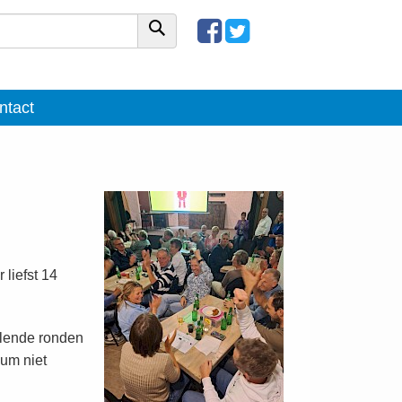
ntact
 liefst 14
llende ronden
kum niet