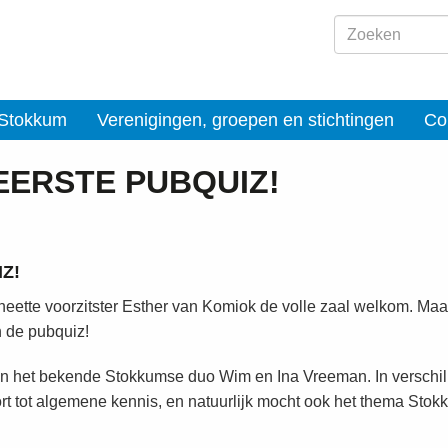
 Stokkum
Verenigingen, groepen en stichtingen
Co
EERSTE PUBQUIZ!
Z!
heette voorzitster Esther van Komiok de volle zaal welkom. Maar
 de pubquiz!
an het bekende Stokkumse duo Wim en Ina Vreeman. In verschi
rt tot algemene kennis, en natuurlijk mocht ook het thema Stok