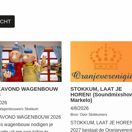
ICHT
KAVOND WAGENBOUW
STOKKUM, LAAT JE
6
HOREN! (Soundmixsho
Markelo)
2026
4/8/2026
Wagenbouwers Stokkum
Bron:
Over Stokkumers
KAVOND WAGENBOUW 2026
STOKKUM, LAAT JE HOREN!
als wagenbouw nodigen je
2027 bestaat de Oranjeveren
arte uit om een kijkje te