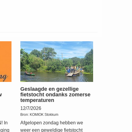
Geslaagde en gezellige
w
fietstocht ondanks zomerse
temperaturen
12/7/2026
Bron:
KOMIOK Stokkum
 In
Afgelopen zondag hebben we
iging
weer een geweldige fietstocht