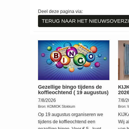
Deel deze pagina via:
TERUG NAAR HET NIEUWSOVERZ
Gezellige bingo tijdens de
KIJ
koffieochtend ( 19 augustus)
202
7/8/2026
7/8/
Bron:
KOMIOK Stokkum
Bron:
Op 19 augustus organiseren we
KIJ
tijdens de koffieochtend een
Wij 
gezellige bingo. Voor € 5,- kunt
van h