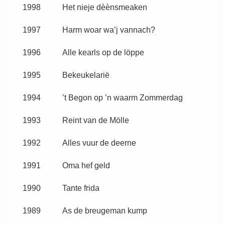
1998
Het nieje dèènsmeaken
1997
Harm woar wa’j vannach?
1996
Alle kearls op de löppe
1995
Bekeukelarië
1994
’t Begon op ’n waarm Zommerdag
1993
Reint van de Mölle
1992
Alles vuur de deerne
1991
Oma hef geld
1990
Tante frida
1989
As de breugeman kump