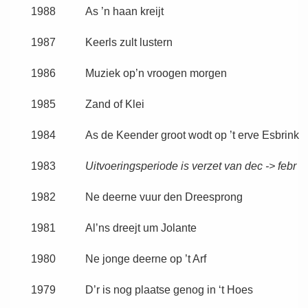
1988
As ’n haan kreijt
1987
Keerls zult lustern
1986
Muziek op’n vroogen morgen
1985
Zand of Klei
1984
As de Keender groot wodt op ’t erve Esbrink
1983
Uitvoeringsperiode is verzet van dec -> febr
1982
Ne deerne vuur den Dreesprong
1981
Al’ns dreejt um Jolante
1980
Ne jonge deerne op ’t Arf
1979
D’r is nog plaatse genog in ‘t Hoes